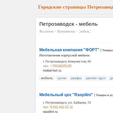
Городские страницы Петрозаво
Петрозаводск - мебель
»
»
Все города
Петрозаводск
"мебель"
Мебельная компания "ФОРТ"
|
Товары 
Изготовление корпусной мебели.
г. Петрозаводск, Комунистов, 50
тел: +79116625126
mebel-fort.ru
мебель
кухни
шкафы
распил лдсп
д
Мебельный цех "Raspilini"
|
Товары и ус
г. Петрозаводск, ул. Зайцева, 72
тел: 8-911-411-51-11
raspilini.ru