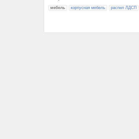
мебель
корпусная мебель
распил ЛДСП