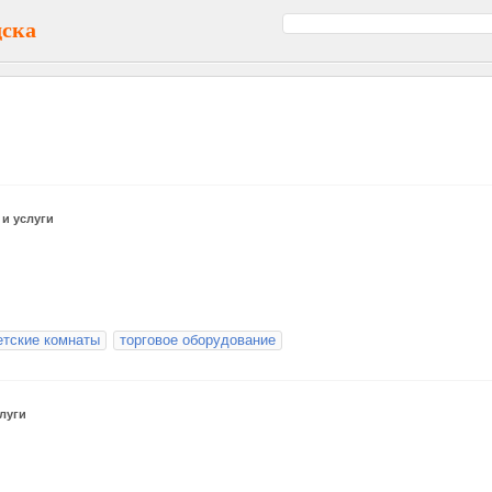
дска
и услуги
етские комнаты
торговое оборудование
луги