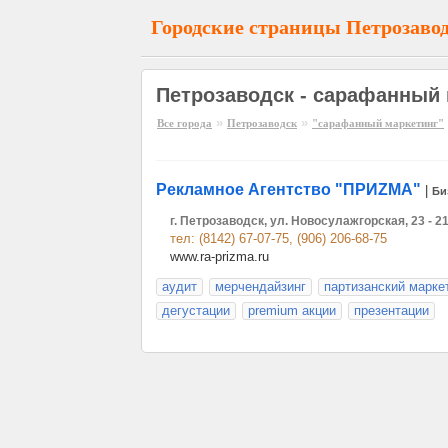
Городские страницы Петрозаво
Петрозаводск - сарафанный 
»
»
Все города
Петрозаводск
"сарафанный маркетинг"
Рекламное Агентство "ПРИZМА"
|
Би
г. Петрозаводск, ул. Новосулажгорская, 23 - 2
тел: (8142) 67-07-75, (906) 206-68-75
www.ra-prizma.ru
аудит
мерчендайзинг
партизанский марке
дегустации
premium акции
презентации