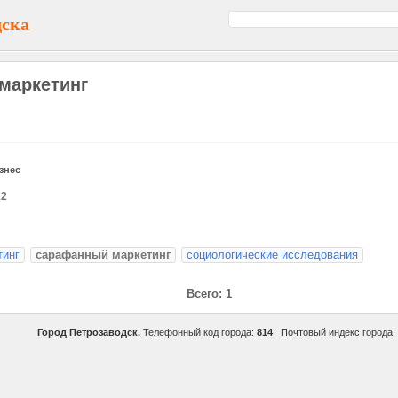
дска
маркетинг
знес
12
тинг
сарафанный маркетинг
социологические исследования
Всего: 1
Город Петрозаводск.
Телефонный код города:
814
Почтовый индекс города: