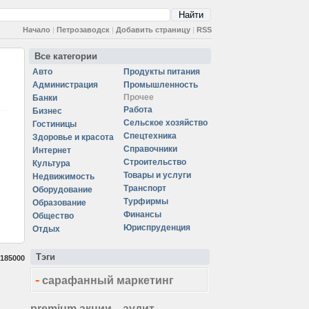
Начало
|
Петрозаводск
|
Добавить страницу
|
RSS
Все категории
Авто
Продукты питания
Администрация
Промышленность
Прочее
Банки
Работа
Бизнес
Сельское хозяйство
Гостиницы
Спецтехника
Здоровье и красота
Справочники
Интернет
Строительство
Культура
Товары и услуги
Недвижимость
Транспорт
Оборудование
Турфирмы
Образование
Финансы
Общество
Юриспруденция
Отдых
Тэги
185000
-
сарафанный маркетинг
premium акции
аудит