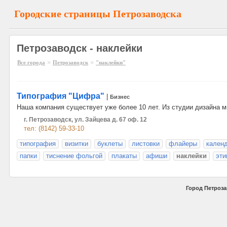
Городские страницы Петрозаводска
Петрозаводск - наклейки
»
»
Все города
Петрозаводск
"наклейки"
Типография "Цифра"
|
Бизнес
Наша компания существует уже более 10 лет. Из студии дизайна 
г. Петрозаводск, ул. Зайцева д. 67 оф. 12
тел: (8142) 59-33-10
типография
визитки
буклеты
листовки
флайеры
кален
папки
тиснение фольгой
плакаты
афиши
наклейки
эти
Город Петроза