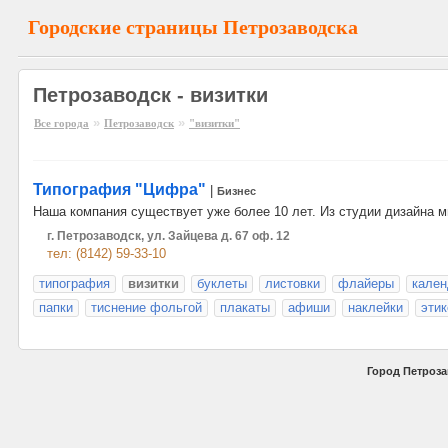
Городские страницы Петрозаводска
Петрозаводск - визитки
»
»
Все города
Петрозаводск
"визитки"
Типография "Цифра"
|
Бизнес
Наша компания существует уже более 10 лет. Из студии дизайна 
г. Петрозаводск, ул. Зайцева д. 67 оф. 12
тел: (8142) 59-33-10
типография
визитки
буклеты
листовки
флайеры
кален
папки
тиснение фольгой
плакаты
афиши
наклейки
этик
Город Петроза