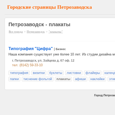
Городские страницы Петрозаводска
Петрозаводск - плакаты
»
»
Все города
Петрозаводск
"плакаты"
Типография "Цифра"
|
Бизнес
Наша компания существует уже более 10 лет. Из студии дизайна 
г. Петрозаводск, ул. Зайцева д. 67 оф. 12
тел: (8142) 59-33-10
типография
визитки
буклеты
листовки
флайеры
кален
папки
тиснение фольгой
плакаты
афиши
наклейки
эти
Город Петроза