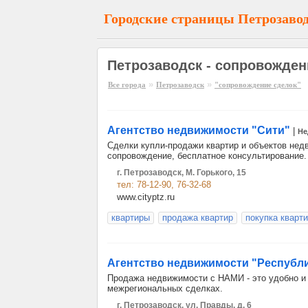
Городские страницы Петрозаво
Петрозаводск - сопровожден
»
»
Все города
Петрозаводск
"сопровождение сделок"
Агентство недвижимости "Сити"
|
Не
Cделки купли-продажи квартир и объектов нед
сопровождение, бесплатное консультирование.
г. Петрозаводск, М. Горького, 15
тел: 78-12-90, 76-32-68
www.cityptz.ru
квартиры
продажа квартир
покупка кварт
Агентство недвижимости "Республ
Продажа недвижимости с НАМИ - это удобно и 
межрегиональных сделках.
г. Петрозаводск, ул. Правды, д. 6