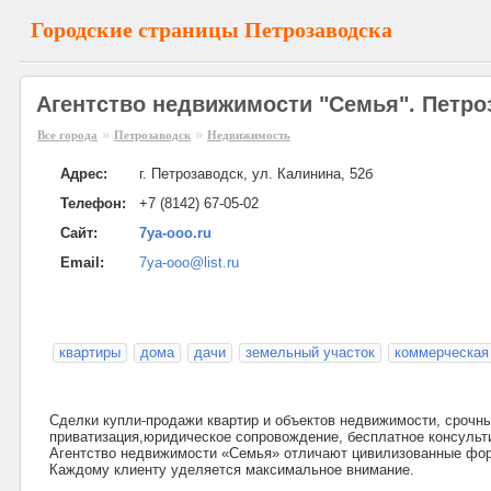
Городские страницы Петрозаводска
Агентство недвижимости "Семья". Петро
»
»
Все города
Петрозаводск
Недвижимость
Адрес:
г. Петрозаводск, ул. Калинина, 52б
Телефон:
+7 (8142) 67-05-02
Сайт:
7ya-ooo.ru
Email:
7ya-ooo@list.ru
квартиры
дома
дачи
земельный участок
коммерческая
Cделки купли-продажи квартир и объектов недвижимости, срочны
приватизация,юридическое сопровождение, бесплатное консульт
Агентство недвижимости «Семья» отличают цивилизованные форм
Каждому клиенту уделяется максимальное внимание.