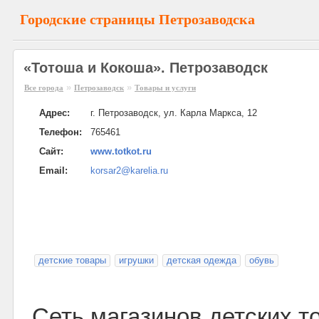
Городские страницы Петрозаводска
«Тотоша и Кокоша». Петрозаводск
»
»
Все города
Петрозаводск
Товары и услуги
Адрес:
г. Петрозаводск, ул. Карла Маркса, 12
Телефон:
765461
Сайт:
www.totkot.ru
Email:
korsar2@karelia.ru
детские товары
игрушки
детская одежда
обувь
Сеть магазинов детских т