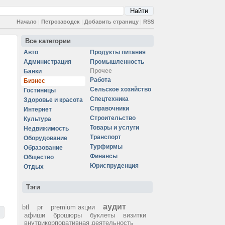
Начало
|
Петрозаводск
|
Добавить страницу
|
RSS
Все категории
Авто
Продукты питания
Администрация
Промышленность
Прочее
Банки
Работа
Бизнес
Сельское хозяйство
Гостиницы
Спецтехника
Здоровье и красота
Справочники
Интернет
Строительство
Культура
Товары и услуги
Недвижимость
Транспорт
Оборудование
Турфирмы
Образование
Финансы
Общество
Юриспруденция
Отдых
Тэги
аудит
btl
pr
premium акции
афиши
брошюры
буклеты
визитки
внутрикорпоративная деятельность