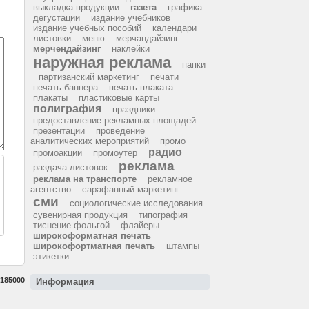
выкладка продукции
газета
графика
дегустации
издание учебников
издание учебных пособий
календари
листовки
меню
мерчандайзинг
мерчендайзинг
наклейки
наружная реклама
папки
партизанский маркетинг
печати
печать баннера
печать плаката
плакаты
пластиковые карты
полиграфия
праздники
предоставление рекламных площадей
презентации
проведение
аналитических мероприятий
промо
радио
промоакции
промоутер
реклама
раздача листовок
реклама на транспорте
рекламное
агентство
сарафанный маркетинг
сми
социологические исследования
сувенирная продукция
типография
тиснение фольгой
флайеры
широкоформатная печать
широкофортматная печать
штампы
этикетки
185000
Информация