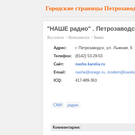
Городские страницы Петрозаво
"НАШЕ радио" . Петрозаводс
»
»
Все города
Петрозаводск
Бизнес
Адрес:
г. Петрозаводск, ул. Лыжная, 6
Телефон:
(8142) 53-29-53
Сайт:
nashe.karelia.ru
Email:
nashe@onego.ru, modern@karelia
ICQ:
417-489-363
СМИ
радио
Комментарии: